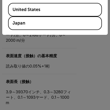
10,000 rpm）
Available Locations
United States
表面速度（接触）
Japan
0～78,720インチ/分、0～6560フィ
ート/分、0～2186ヤード/分、0～
2000 m/分
表面速度（接触）の基本精度
読み取り値の0.05%+1桁
表面長（接触）
3.9～39370インチ、0.3～3280フィ
ート、0.1～1093ヤード、0.1～1000
m