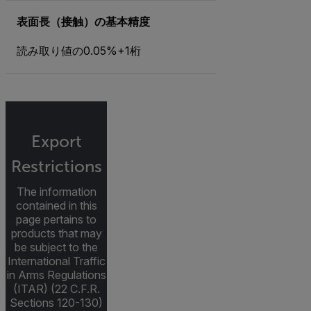
表面長（接触）の基本精度
読み取り値の0.05%+1桁
Export
Restrictions
The information
contained in this
page pertains to
products that may
be subject to the
International Traffic
in Arms Regulations
(ITAR) (22 C.F.R.
Sections 120-130)