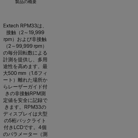
製品の概要
仕様
Extech RPM33は、
接触（2～19,999
rpm）および非接触
（2～99,999 rpm）
の毎分回転数による
計測を提供し、多用
途性を高めます。最
大500 mm（1.6フィ
ート）離れた場所か
らレーザーガイド付
きの非接触RPM測
定値を安全に記録で
きます。RPM33の
ディスプレイは大型
の5桁バックライト
付きLCDです。4個
のパラメーター（測