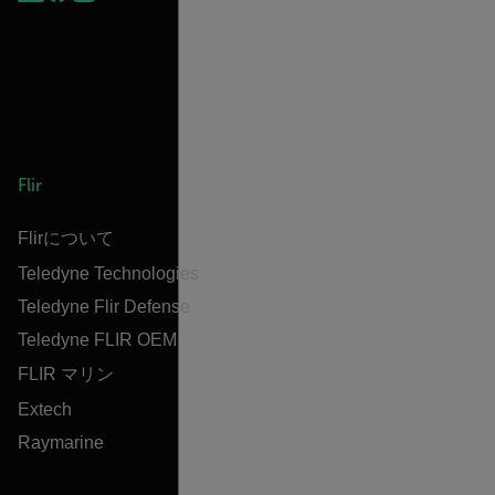
Flir
Flirについて
Teledyne Technologies
Teledyne Flir Defense
Teledyne FLIR OEM
FLIR マリン
Extech
Raymarine