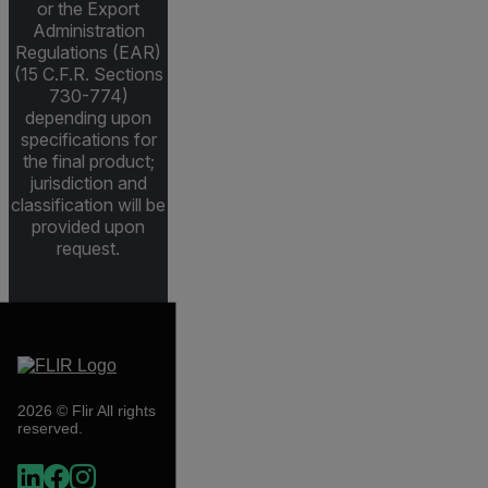
or the Export
Administration
Regulations (EAR)
(15 C.F.R. Sections
730-774)
depending upon
specifications for
the final product;
jurisdiction and
classification will be
provided upon
request.
2026 © Flir All rights
reserved.