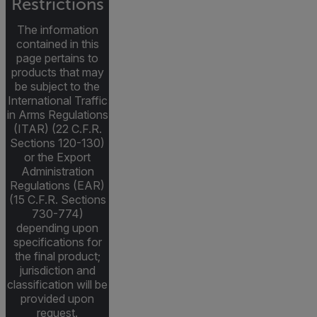
Restrictions
The information
contained in this
page pertains to
products that may
be subject to the
International Traffic
in Arms Regulations
(ITAR) (22 C.F.R.
Sections 120-130)
or the Export
Administration
Regulations (EAR)
(15 C.F.R. Sections
730-774)
depending upon
specifications for
the final product;
jurisdiction and
classification will be
provided upon
request.