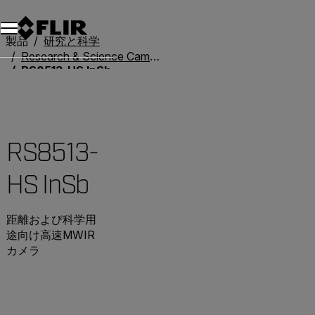
製品
研究と科学
Research & Science Cameras
RS8513-HS InSb
RS8513-
HS InSb
距離および科学用
途向け高速MWIR
カメラ