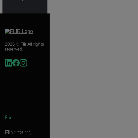
2026 © Flir All rights
reserved.
Flir
Flirについて