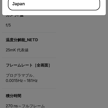
Japan
カメラF値
f/5
温度分解能_NETD
25mK 代表値
フレームレート［全画面］
プログラマブル、
0.0015Hz～181Hz
積分時間
270 ns～フルフレーム