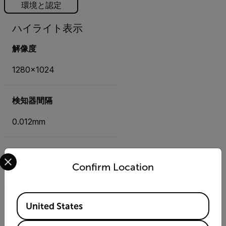
環境と認定
ハイライト表示
解像度
1280×1024
検知器間隔
0.012mm
スペクトル範囲
Select your preferred country and language from the options 
Confirm Location
0.003~0.005mm
Available Locations
検知器タイプ
United States
インジウムアンチモン