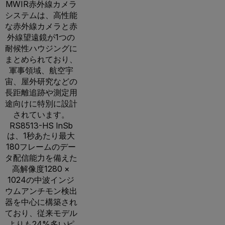
MWIR赤外線カメラ
システムは、高性能
な赤外線カメラと赤
外線望遠鏡が1つの
耐候性ハウジングに
まとめられており、
軍事領域、航空宇
宙、屋外研究などの
長距離追跡や測定用
途向けに特別に設計
されています。
RS8513-HS InSb
は、1秒あたり最大
180フレームのデー
タ配信能力を備えた
高解像度1280 ×
1024の中波インジ
ウムアンチモン検出
器を中心に構築され
ており、従来モデル
よりも24%多いピ