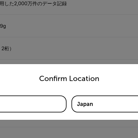
使用した2,000万件のデータ記録
9g
 2桁）
untry and language from the options below to access the appro
Confirm Location
）
Japan
 2桁）