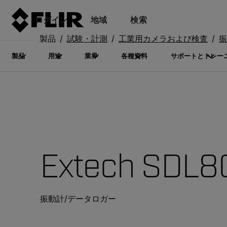
ログイン
地域
検索
製品
試験・計測
工業用カメラおよび検査
振
製品
用途
業界
各種資料
サポートとトレー
Extech SDL8
振動計/データロガー