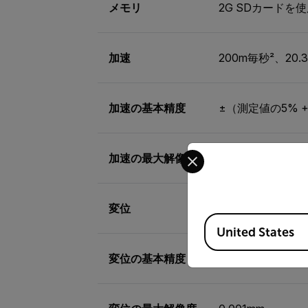
メモリ
2G SDカードを
加速
200m毎秒²、20.3
加速の基本精度
±（測定値の5% +
Select your preferred co
加速の最大解像度
0.1m毎秒²、0.01g
変位
2mm（ピーク間
Available Locations
United States
変位の基本精度
±（測定値の5% +