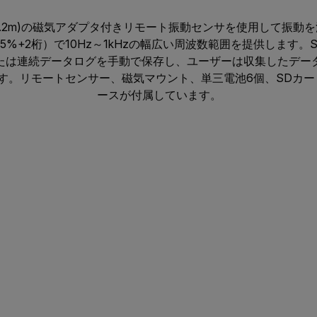
ル(1.2m)の磁気アダプタ付きリモート振動センサを使用して振
5%+2桁）で10Hz～1kHzの幅広い周波数範囲を提供します。
たは連続データログを手動で保存し、ユーザーは収集したデー
きます。リモートセンサー、磁気マウント、単三電池6個、SDカ
ースが付属しています。