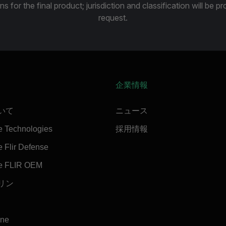
ns for the final product; jurisdiction and classification will be 
request.
企業情報
ついて
ニュース
e Technologies
採用情報
 Flir Defense
e FLIR OEM
マリン
ine