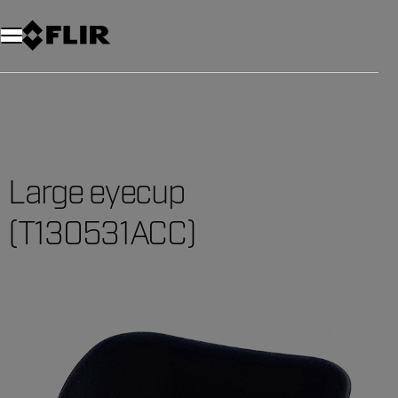
Large eyecup
(T130531ACC)