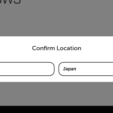
untry and language from the options below to access the appro
Confirm Location
Japan