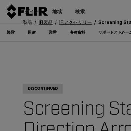
ログイン
地域
検索
製品
旧製品
旧アクセサリー
Screening Statio
製品
用途
業界
各種資料
サポートとトレー
DISCONTINUED
Screening St
Direction Arr