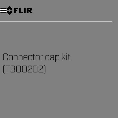
Connector cap kit
(T300202)