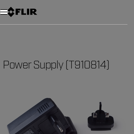
Power Supply (T910814)