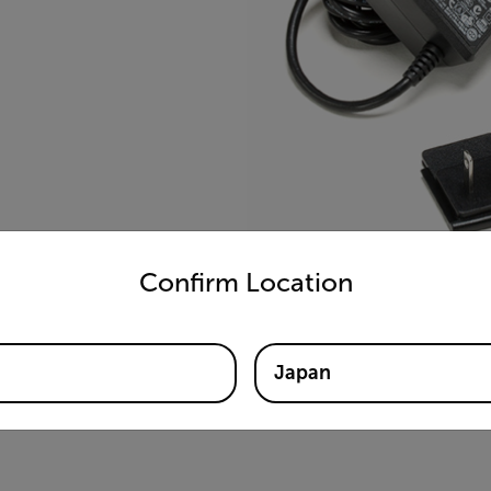
untry and language from the options below to access the appro
Confirm Location
Japan