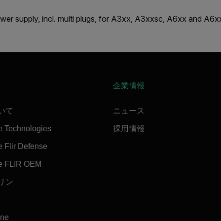
wer supply, incl. multi plugs, for A3xx, A3xxsc, A6xx and A6x
企業情報
ついて
ニュース
e Technologies
採用情報
 Flir Defense
e FLIR OEM
マリン
ine