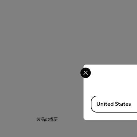
Select your preferred co
Available Locations
United States
製品の概要