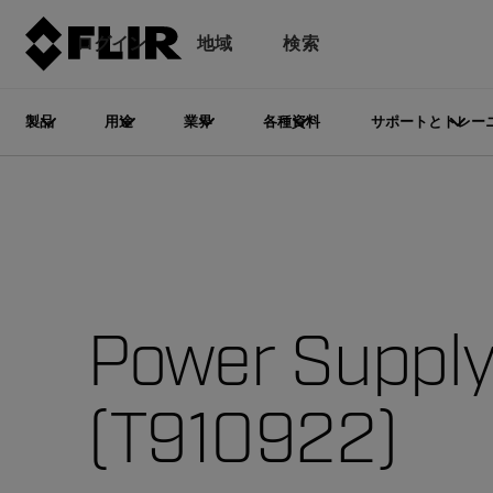
ログイン
地域
検索
製品
用途
業界
各種資料
サポートとトレー
Power Suppl
(T910922)