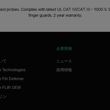
st probes. Complies with latest UL CAT IV/CAT III – 1000 V. 
finger guards. 2 year warranty.
企業情報
ついて
ニュース
e Technologies
採用情報
 Flir Defense
e FLIR OEM
マリン