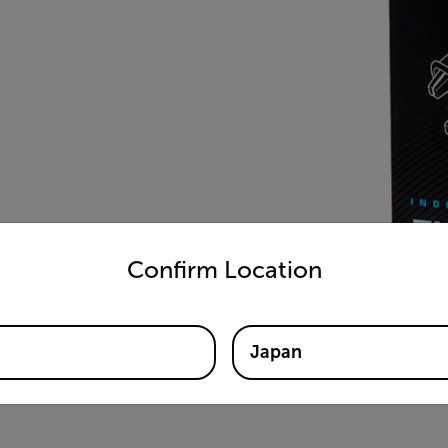
untry and language from the options below to access the appro
Confirm Location
Japan