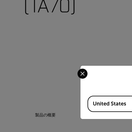
(TA70)
Select your preferred co
Available Locations
United States
製品の概要