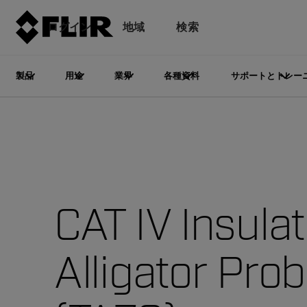
ログイン
地域
検索
製品
用途
業界
各種資料
サポートとトレー
CAT IV Insula
Alligator Pro