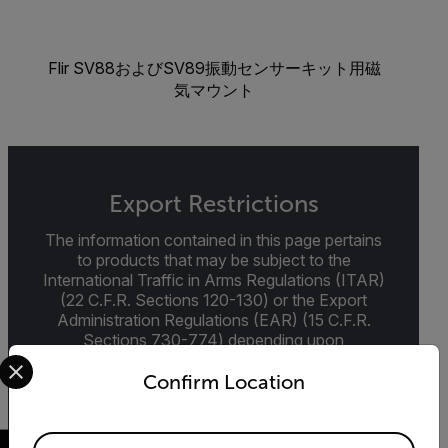
Flir SV88およびSV89振動センサーキット用磁
気マウント
Export Restrictions
The information contained in this page pertains
to products that may be subject to the
International Traffic in Arms Regulations (ITAR)
(22 C.F.R. Sections 120-130) or the Export
Administration Regulations (EAR) (15 C.F.R.
Sections 730-774) depending upon
Select your preferred country and language from the options 
specifications for the final product; jurisdiction
and classification will be provided upon request.
Confirm Location
Available Locations