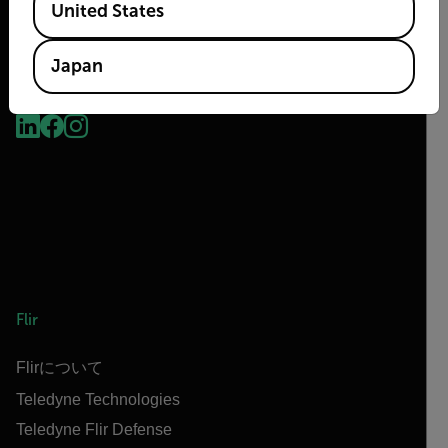
United States
Japan
2026 © Flir All rights reserved.
Flir
Flirについて
Teledyne Technologies
Teledyne Flir Defense