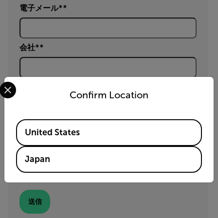
電子メール*
会社*
Select your preferred country and language from the options 
国名*
Confirm Location
Available Locations
セミナー選択 *
United States
Japan
Yes, email me the latest news, training and deals
from FLIR.
送信