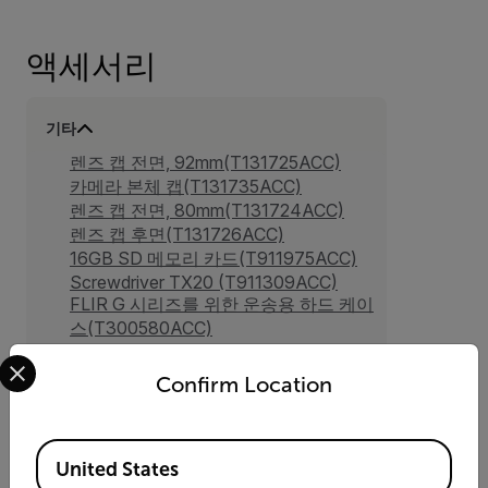
액세서리
기타
렌즈 캡 전면, 92mm(T131725ACC)
카메라 본체 캡(T131735ACC)
렌즈 캡 전면, 80mm(T131724ACC)
렌즈 캡 후면(T131726ACC)
16GB SD 메모리 카드(T911975ACC)
Screwdriver TX20 (T911309ACC)
FLIR G 시리즈를 위한 운송용 하드 케이
스(T300580ACC)
Select your preferred country and language from the options 
Confirm Location
스트랩 홀스터
Available Locations
United States