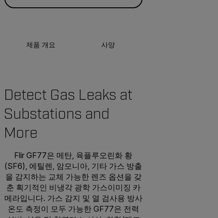
제품 개요
사양
액세서리
리
Detect Gas Leaks at
Substations and
More
Flir GF77은 메탄, 육플루오린화 황
(SF6), 에틸렌, 암모니아, 기타 가스 방출
을 감지하는 교체 가능한 렌즈 옵션을 갖
춘 획기적인 비냉각 광학 가스이미징 카
메라입니다. 가스 감지 및 열 검사용 방사
온도 측정이 모두 가능한 GF77은 전력