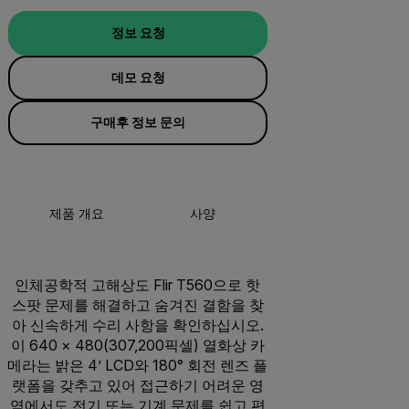
정보 요청
데모 요청
구매후 정보 문의
제품 개요
사양
액세서리
리
인체공학적 고해상도 Flir T560으로 핫
스팟 문제를 해결하고 숨겨진 결함을 찾
아 신속하게 수리 사항을 확인하십시오.
이 640 × 480(307,200픽셀) 열화상 카
메라는 밝은 4’ LCD와 180° 회전 렌즈 플
랫폼을 갖추고 있어 접근하기 어려운 영
역에서도 전기 또는 기계 문제를 쉽고 편