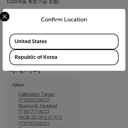
LCD(자동 회전 기능 포함)
Select your preferred country and language from the options 
Confirm Location
저장 매체
이동식 SD 카드
Available Locations
United States
Republic of Korea
액세서리
기타
Calibration Target
(T130337ACC)
Bluetooth Headset
(T197771ACC)
16GB SD 메모리 카드
(T911975ACC)