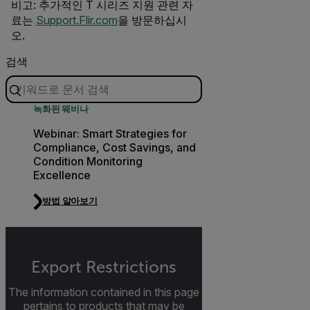
비고: 추가적인 T 시리즈 지원 관련 자
료는
Support.Flir.com
을 방문하십시
오.
검색
녹화된 웨비나
Webinar: Smart Strategies for
Compliance, Cost Savings, and
Condition Monitoring
Excellence
방법 알아보기
Export Restrictions
The information contained in this page
pertains to products that may be