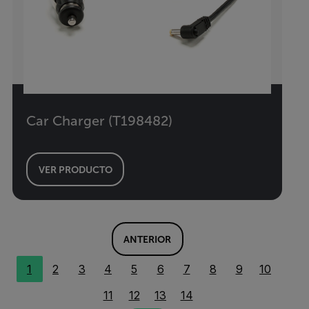
Car Charger (T198482)
VER PRODUCTO
ANTERIOR
1
2
3
4
5
6
7
8
9
10
11
12
13
14