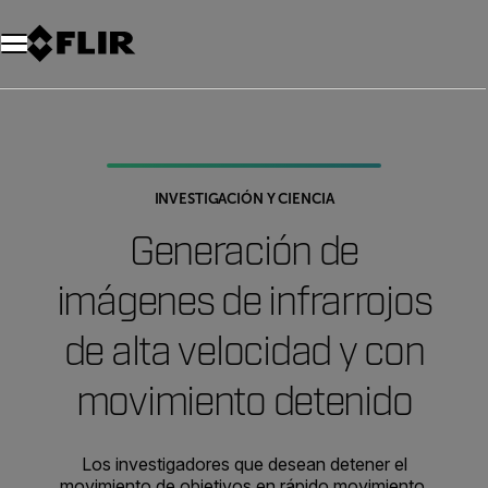
Unread messages
Modelo
Eliminar
artículos
artículo
Añadir al carro
Añadido al carro
INVESTIGACIÓN Y CIENCIA
Generación de
imágenes de infrarrojos
de alta velocidad y con
movimiento detenido
Los investigadores que desean detener el
movimiento de objetivos en rápido movimiento,