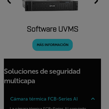
seg
Software UVMS
MÁS INFORMACIÓN
Soluciones de seguridad
multicapa
Cámara térmica FCB-Series AI
La cámara térmica FCB-Series AI convierte