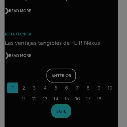
READ MORE
NOTA TÉCNICA
Las ventajas tangibles de FLIR Nexus
READ MORE
ANTERIOR
1
2
3
4
5
6
7
8
9
10
11
12
13
14
15
16
17
18
SGTE