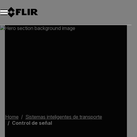
Unread messages
Modelo
Eliminar
artículos
artículo
Añadir al carro
Añadido al carro
Home
Sistemas inteligentes de transporte
Control de señal