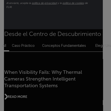
Al enviarlo, acepta la
política de privacidad
y la
política de cookies
de
FLIR.
Desde el Centro de Descubrimiento
All
Caso Práctico
Conceptos Fundamentales
Elegir U
When Visibility Fails: Why Thermal
Cameras Strengthen Intelligent
Transportation Systems
READ MORE