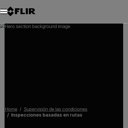
Unread messages
Modelo
Eliminar
artículos
artículo
Añadir al carro
Añadido al carro
Home
Supervisión de las condiciones
Inspecciones basadas en rutas