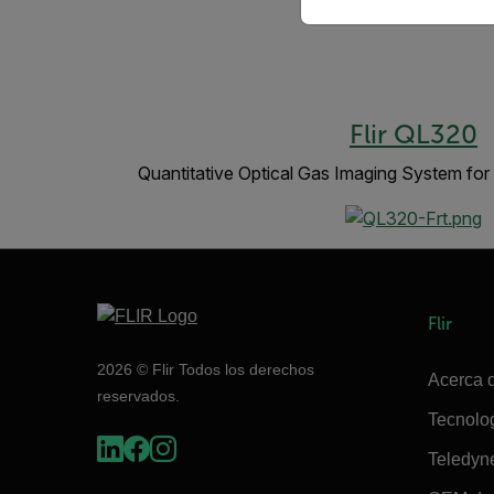
Flir QL320
Quantitative Optical Gas Imaging System 
Flir
2026 © Flir Todos los derechos
Acerca d
reservados.
Tecnolo
Teledyn