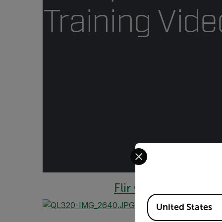
Training Vide
Select your preferred co
Flir QL320 Training
Available Locations
United States