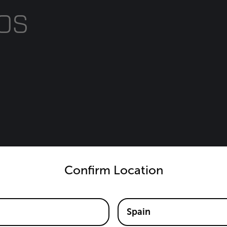
os
untry and language from the options below to access the appro
Confirm Location
 Videos
In Camer
Spain