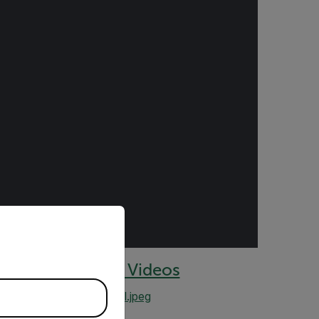
priate version of our website.
a QOGI Training Videos