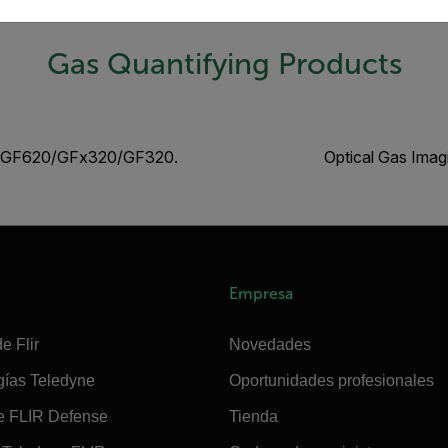
Gas Quantifying Products
for GF620/GFx320/GF320.
Optical Gas Imag
Empresa
e Flir
Novedades
gías Teledyne
Oportunidades profesionales
e FLIR Defense
Tienda