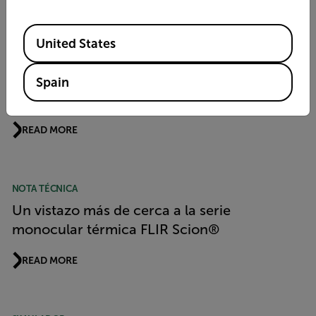
Available Locations
United States
HISTORIA DE LA APLICACIÓN
Una herramienta perfecta para buscar vida
Spain
silvestre
READ MORE
NOTA TÉCNICA
Un vistazo más de cerca a la serie
monocular térmica FLIR Scion®
READ MORE