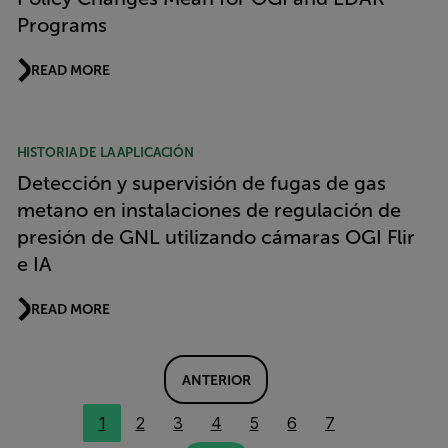
Programs
READ MORE
HISTORIA DE LA APLICACIÓN
Detección y supervisión de fugas de gas
metano en instalaciones de regulación de
presión de GNL utilizando cámaras OGI Flir
e IA
READ MORE
ANTERIOR
1
2
3
4
5
6
7