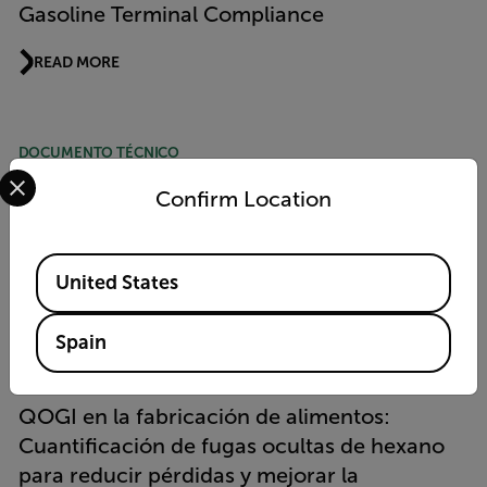
Gasoline Terminal Compliance
READ MORE
DOCUMENTO TÉCNICO
Select your preferred country and language from the options 
Avance en la medición de emisiones de
Confirm Location
metano mediante tecnología de detección
óptica de gas cuantitativa (QOGI)
Available Locations
United States
READ MORE
Spain
HISTORIA DE LA APLICACIÓN
QOGI en la fabricación de alimentos:
Cuantificación de fugas ocultas de hexano
para reducir pérdidas y mejorar la