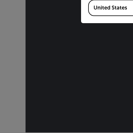
Available Locations
United States