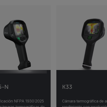
5-N
K33
ificación NFPA 1930:2025
Cámara termográfica de a
 cámaras termográficas de
rendimiento con resolució