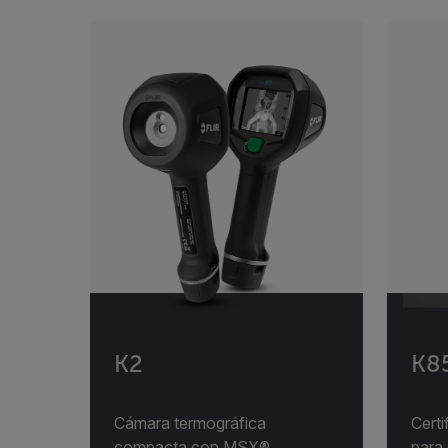
Categories listing
K2
K8
Cámara termográfica
Cert
compacta con MSX®
para