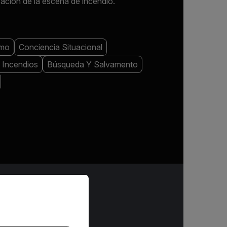
cación de la escena de incendio.
umo
Conciencia Situacional
 Incendios
Búsqueda Y Salvamento
priate version of our website.
O RENDIMIENTO