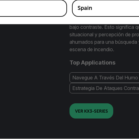
Spain
Actualizadas para 2024, estas 
imagen y una nitidez aún mejor
bajo contraste. Esto significa
situacional y percepción de pro
ahumados para una búsqueda y 
escena de incendio.
Top Applications
Navegue A Través Del Humo
Estrategia De Ataques Contra
VER KX3-SERIES