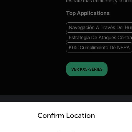
rescate más eficientes y la ubi
Top Applications
Navegación A Través Del H
Estrategia De Ataques Contra
K65: Cumplimiento De NFPA
VER KX5-SERIES
untry and language from the options below to access the appro
Confirm Location
CÁMARAS TERMOGRÁFICAS DE ALT
Kx3-Series