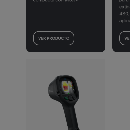
exti
480, 
apli
VER PRODUCTO
VE