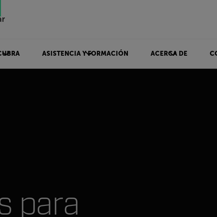
ar
CUBRA
ASISTENCIA Y FORMACIÓN
ACERCA DE
C
de extinción de incendios
s para