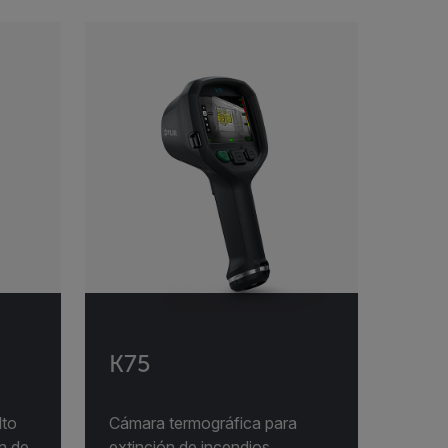
K75
lto
Cámara termográfica para
n de
extinción de incendios,