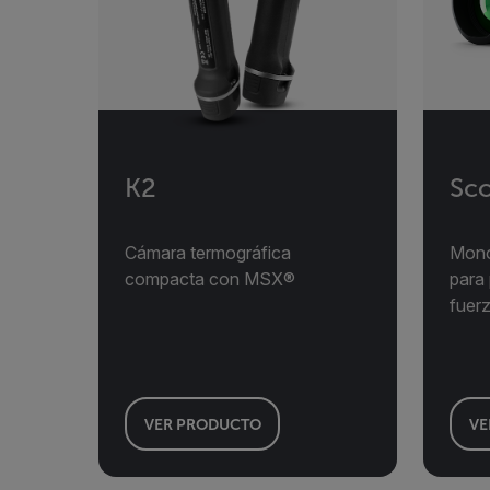
K2
Sco
Cámara termográfica
Mono
compacta con MSX®
para 
fuerz
VER PRODUCTO
VE