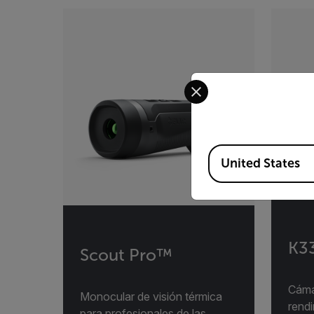
Select your preferred co
Available Locations
United States
K3
Scout Pro™
Cáma
Monocular de visión térmica
rend
para profesionales de las