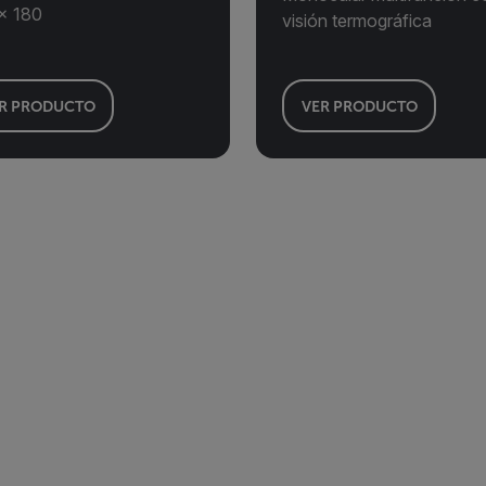
× 180
visión termográfica
R PRODUCTO
VER PRODUCTO