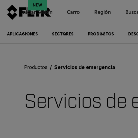
NEW
Iniciar Sesión
Carro
Región
Busc
Unread messages
Modelo
Eliminar
artículos
artículo
Añadir al carro
Añadido al carro
APLICACIONES
SECTORES
PRODUCTOS
DES
Productos
Servicios de emergencia
Servicios de