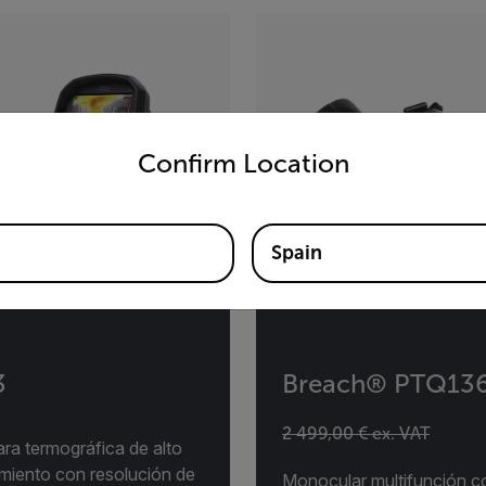
untry and language from the options below to access the appro
Confirm Location
Spain
3
Breach® PTQ13
2 499,00 € ex. VAT
ra termográfica de alto
imiento con resolución de
Monocular multifunción c