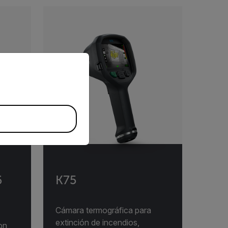
priate version of our website.
6
K75
Cámara termográfica para
extinción de incendios,
on