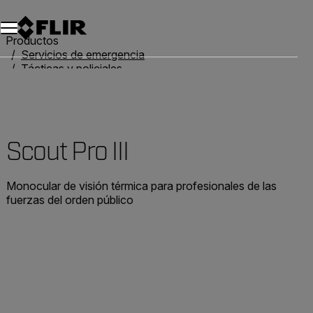
Unread messages
Modelo
Eliminar
artículos
artículo
Añadir al carro
Añadido al carro
Productos
Servicios de emergencia
Tácticas y policiales
Sistemas tácticos y policiales
Scout Pro III
Scout Pro III
Monocular de visión térmica para profesionales de las
fuerzas del orden público