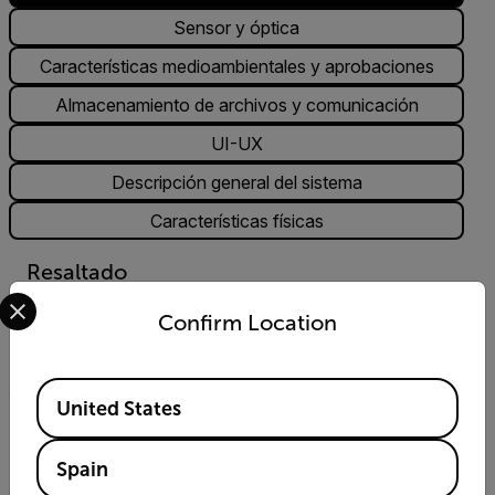
Sensor y óptica
Características medioambientales y aprobaciones
Almacenamiento de archivos y comunicación
UI-UX
Descripción general del sistema
Características físicas
Resaltado
Select your preferred country and language from the options 
Resolución del detector
Confirm Location
640 × 480, microbolómetro VOx
Available Locations
United States
Sensibilidad térmica
Spain
<38 mK a 30 °C (86 °F)