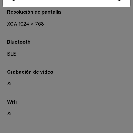
Resolución de pantalla
XGA 1024 × 768
Bluetooth
BLE
Grabación de vídeo
Sí
Wifi
Sí