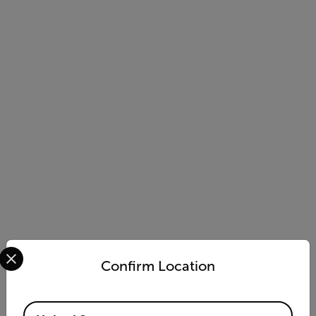
Select your preferred country and language from the options 
Confirm Location
Available Locations