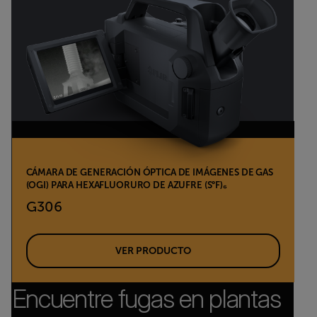
CÁMARA DE GENERACIÓN ÓPTICA DE IMÁGENES DE GAS
(OGI) PARA HEXAFLUORURO DE AZUFRE (S°F)₆
G306
VER PRODUCTO
Encuentre fugas en plantas