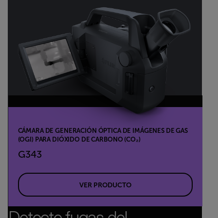
CÁMARA DE GENERACIÓN ÓPTICA DE IMÁGENES DE GAS
(OGI) PARA DIÓXIDO DE CARBONO (CO₂)
G343
VER PRODUCTO
Detecte fugas del