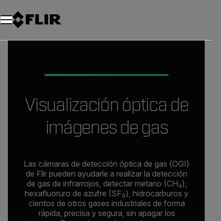
Unread messages
Modelo
Eliminar
artículos
artículo
Añadir al carro
Añadido al carro
Visualización óptica de
imágenes de gas
Las cámaras de detección óptica de gas (OGI)
de Flir pueden ayudarle a realizar la detección
de gas de infrarrojos, detectar metano (CH
),
4
hexafluoruro de azufre (SF
), hidrocarburos y
6
cientos de otros gases industriales de forma
rápida, precisa y segura, sin apagar los