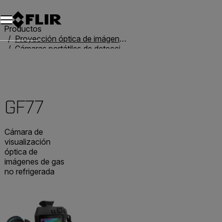
Unread messages
Modelo
Eliminar
artículos
artículo
Añadir al carro
Añadido al carro
Productos
Proyección óptica de imágenes de gas
Cámaras portátiles de detección de gas
GF77
GF77
Cámara de
visualización
óptica de
imágenes de gas
no refrigerada