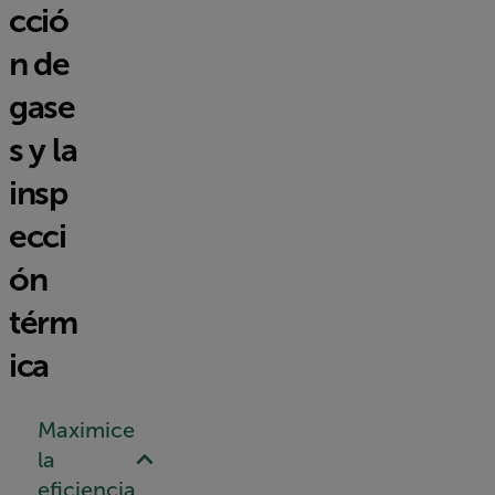
cció
n de
gase
s y la
insp
ecci
ón
térm
ica
Maximice
la
eficiencia