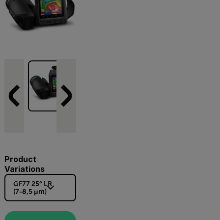
Product
Variations
GF77 25° LR
(7-8,5 μm)