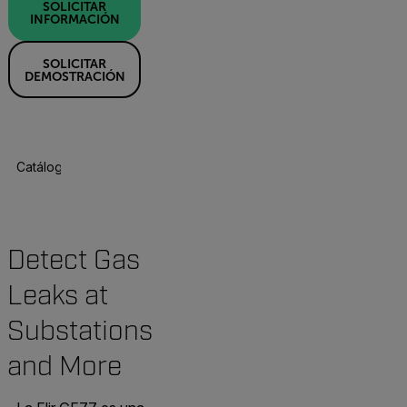
SOLICITAR
INFORMACIÓN
SOLICITAR
DEMOSTRACIÓN
Catálogo De Productos
Especificaciones
Accesorios
R
Detect Gas
Leaks at
Substations
and More