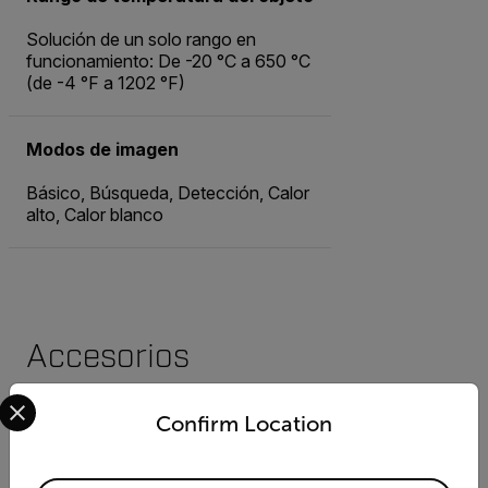
Solución de un solo rango en
funcionamiento: De -20 °C a 650 °C
(de -4 °F a 1202 °F)
Modos de imagen
Básico, Búsqueda, Detección, Calor
alto, Calor blanco
Accesorios
Select your preferred country and language from the options 
Alimentación
Confirm Location
Cable de alimentación
(T300791ACC)