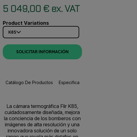
5 049,00 € ex. VAT
Product Variations
K85
SOLICITAR INFORMACIÓN
Catálogo De Productos
Especificaciones
Accesorios
R
La cámara termográfica Flir K85,
cuidadosamente diseñada, mejora
la conciencia de los bomberos con
imágenes de alta resolución y una
innovadora solución de un solo
rango que revela más detalles en