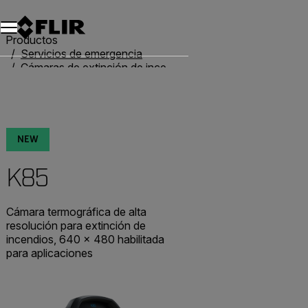
Unread messages
Modelo
Eliminar
artículos
artículo
Añadir al carro
Añadido al carro
Productos
Servicios de emergencia
Cámaras de extinción de incendios
Kxx-Series
K85
NEW
K85
Cámara termográfica de alta
resolución para extinción de
incendios, 640 × 480 habilitada
para aplicaciones