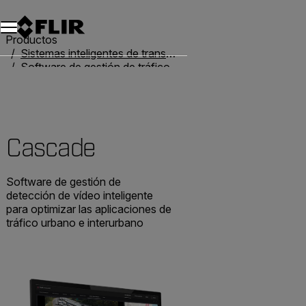
Unread messages
Modelo
Eliminar
artículos
artículo
Añadir al carro
Añadido al carro
Productos
Sistemas inteligentes de transporte
Software de gestión de tráfico
Cascade
Cascade
Software de gestión de
detección de vídeo inteligente
para optimizar las aplicaciones de
tráfico urbano e interurbano