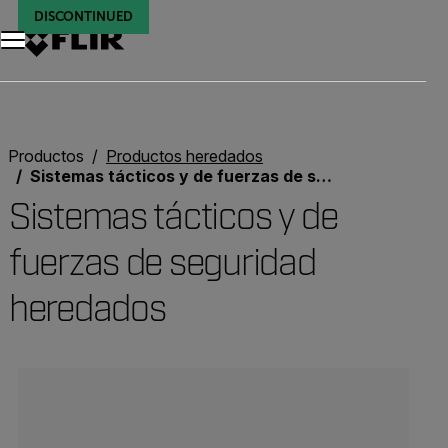
DISCONTINUED
DISCONTINUED
DISCONTINUED
DISCONTINUED
Unread messages
Modelo
Eliminar
artículos
artículo
Añadir al carro
Añadido al carro
Productos
Productos heredados
Sistemas tácticos y de fuerzas de seguridad heredados
Sistemas tácticos y de
fuerzas de seguridad
heredados
Categories listing