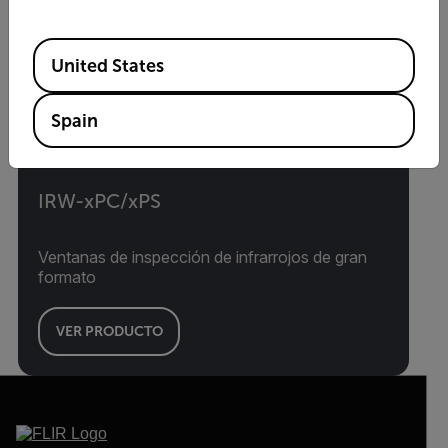
Available Locations
United States
Spain
IRW-xPC/xPS
Ventanas de inspección de infrarrojos de gran
formato
VER PRODUCTO