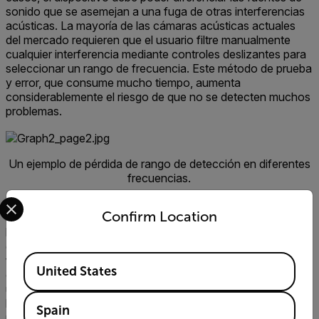
sonido que se asemejan a una fuga de otras interferencias
acústicas. La mayoría de las cámaras acústicas actuales
del mercado requieren que el usuario filtre manualmente
cualquier interferencia mediante controles deslizantes para
seleccionar un rango de frecuencia. Este método de prueba
y error, que consume mucho tiempo, aumenta
considerablemente el riesgo de que no se detecten muchos
problemas.
Un ejemplo de pérdida de rango de detección en diferentes
frecuencias.
Select your preferred country and language from the options 
La FLIR Si124 presenta un enfoque diferente: detecta
Confirm Location
automáticamente patrones de sonido que se asemejan a
los de las fugas de aire y elimina las interferencias acústicas
de las fuentes de sonido sencillas y complejas mediante los
Available Locations
filtros avanzados de Inteligencia artificial de la cámara. En
United States
otras palabras, la cámara reconoce si el sonido se parece a
una fuga de aire en comparación con el ruido de fondo, por
lo que el usuario ya no tendrá que realizar esta tarea
Spain
personalmente.