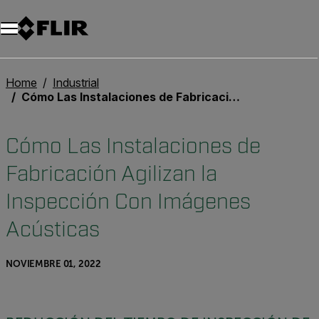
Unread messages
Modelo
Eliminar
artículos
artículo
Añadir al carro
Añadido al carro
Home
Industrial
Cómo Las Instalaciones de Fabricación Agilizan la Inspección Con Imágenes Acústicas
Cómo Las Instalaciones de
Fabricación Agilizan la
Inspección Con Imágenes
Acústicas
NOVIEMBRE 01, 2022