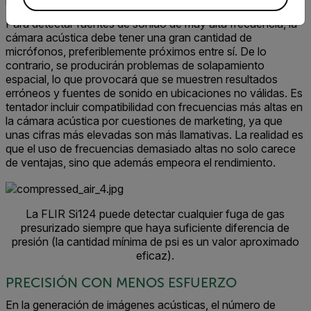
Para detectar fuentes de sonido de muy alta frecuencia, la
cámara acústica debe tener una gran cantidad de
micrófonos, preferiblemente próximos entre sí. De lo
contrario, se producirán problemas de solapamiento
espacial, lo que provocará que se muestren resultados
erróneos y fuentes de sonido en ubicaciones no válidas. Es
tentador incluir compatibilidad con frecuencias más altas en
la cámara acústica por cuestiones de marketing, ya que
unas cifras más elevadas son más llamativas. La realidad es
que el uso de frecuencias demasiado altas no solo carece
de ventajas, sino que además empeora el rendimiento.
La FLIR Si124 puede detectar cualquier fuga de gas
presurizado siempre que haya suficiente diferencia de
presión (la cantidad mínima de psi es un valor aproximado
eficaz).
PRECISIÓN CON MENOS ESFUERZO
En la generación de imágenes acústicas, el número de