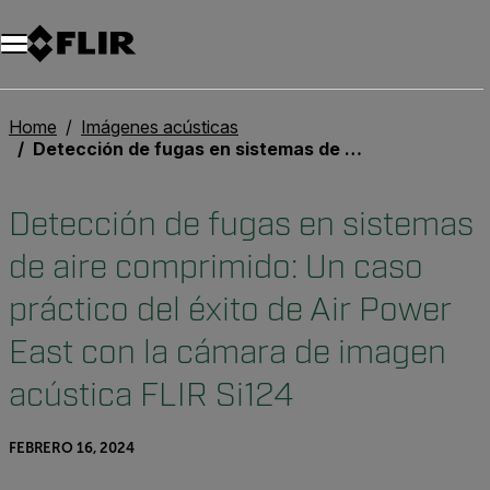
Unread messages
Modelo
Eliminar
artículos
artículo
Añadir al carro
Añadido al carro
Home
Imágenes acústicas
Detección de fugas en sistemas de aire comprimido: Un caso práctico del éxito de Air Power East con la cámara de imagen acústica FLIR Si124
Detección de fugas en sistemas
de aire comprimido: Un caso
práctico del éxito de Air Power
East con la cámara de imagen
acústica FLIR Si124
FEBRERO 16, 2024