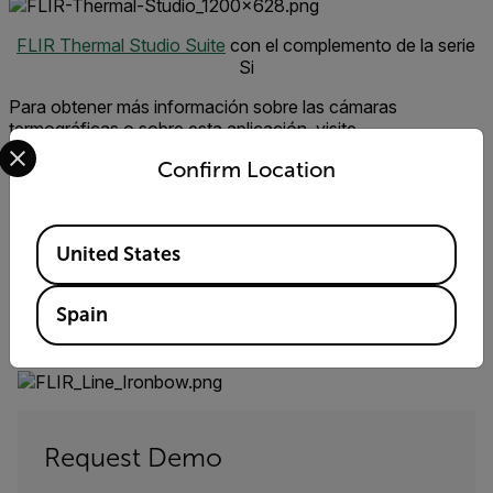
FLIR Thermal Studio Suite
con el complemento de la serie
Si
Para obtener más información sobre las cámaras
termográficas o sobre esta aplicación, visite
Select your preferred country and language from the options 
www.FLIR.com/si124
Confirm Location
Detección de fugas de aire comprimido y
vacío
Available Locations
United States
Vea cómo las cámaras acústicas pueden reducir
drásticamente los costes energéticos para los fabricantes
farmacéuticos.
Spain
MÁS INFORMACIÓN
Request Demo