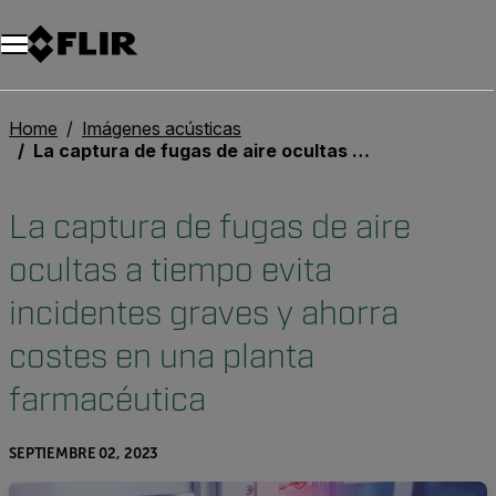
Unread messages
Modelo
Eliminar
artículos
artículo
Añadir al carro
Añadido al carro
Home
Imágenes acústicas
La captura de fugas de aire ocultas a tiempo evita incidentes graves y ahorra costes en una planta farmacéutica
La captura de fugas de aire
ocultas a tiempo evita
incidentes graves y ahorra
costes en una planta
farmacéutica
SEPTIEMBRE 02, 2023