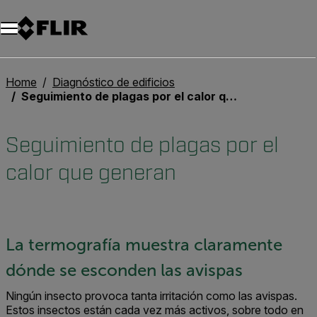
Unread messages
Modelo
Eliminar
artículos
artículo
Añadir al carro
Añadido al carro
Home
Diagnóstico de edificios
Seguimiento de plagas por el calor que generan
Seguimiento de plagas por el
calor que generan
La termografía muestra claramente
dónde se esconden las avispas
Ningún insecto provoca tanta irritación como las avispas.
Estos insectos están cada vez más activos, sobre todo en