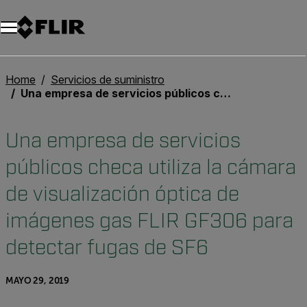
Unread messages
Modelo
Eliminar
artículos
artículo
Añadir al carro
Añadido al carro
Home
Servicios de suministro
Una empresa de servicios públicos checa utiliza la cámara de visualización óptica de imágenes gas FLIR GF306 para detectar fugas de SF6
Una empresa de servicios
públicos checa utiliza la cámara
de visualización óptica de
imágenes gas FLIR GF306 para
detectar fugas de SF6
MAYO 29, 2019