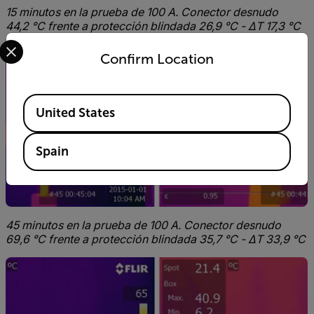
15 minutos en la prueba de 100 A. Conector desnudo
44,2 °C frente a protección blindada 26,9 °C - ΔT 17,3 °C
Select your preferred country and language from the options 
Confirm Location
Available Locations
United States
Spain
45 minutos en la prueba de 100 A. Conector desnudo
69,6 °C frente a protección blindada 35,7 °C - ΔT 33,9 °C