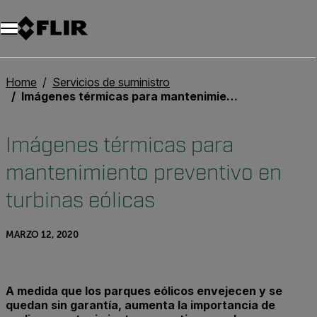
Unread messages
Modelo
Eliminar
artículos
artículo
Añadir al carro
Añadido al carro
Home
Servicios de suministro
Imágenes térmicas para mantenimiento preventivo en turbinas eólicas
Imágenes térmicas para
mantenimiento preventivo en
turbinas eólicas
MARZO 12, 2020
A medida que los parques eólicos envejecen y se
quedan sin garantía, aumenta la importancia de