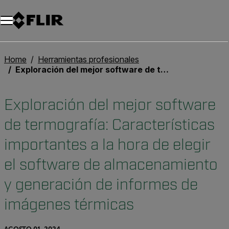
Unread messages
Modelo
Eliminar
artículos
artículo
Añadir al carro
Añadido al carro
Home
Herramientas profesionales
Exploración del mejor software de termografía: Características importantes a la hora de elegir el software de almacenamiento y generación de informes de imágenes térmicas
Exploración del mejor software
de termografía: Características
importantes a la hora de elegir
el software de almacenamiento
y generación de informes de
imágenes térmicas