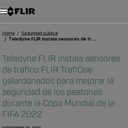
Unread messages
Modelo
Eliminar
artículos
artículo
Añadir al carro
Añadido al carro
Home
Seguridad pública
Teledyne FLIR instala sensores de tráfico FLIR TrafiOne galardonados para mejorar la seguridad de los peatones durante la Copa Mundial de la FIFA 2022
Teledyne FLIR instala sensores
de tráfico FLIR TrafiOne
galardonados para mejorar la
seguridad de los peatones
durante la Copa Mundial de la
FIFA 2022