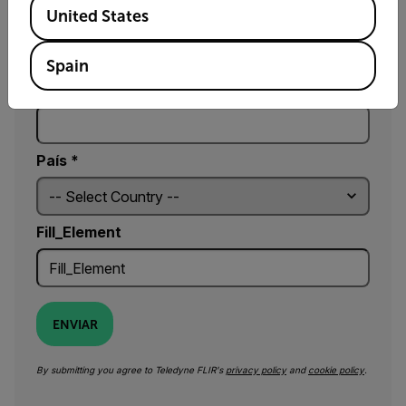
United States
Subscribe to Our Newsletter
Spain
Correo electrónico
País *
Fill_Element
ENVIAR
By submitting you agree to Teledyne FLIR's
privacy policy
and
cookie policy
.