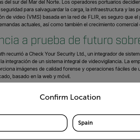
 del sur del Mar del Norte. Los operadores portuarios decidie
seguridad para salvaguardar la carga, la infraestructura y las per
ión de video (VMS) basada en la red de FLIR, es seguro que el
emandas actuales, así como también el crecimiento comercial d
ncia a prueba de futuro sobr
h recurrió a Check Your Security Ltd., un integrador de siste
a integración de un sistema integral de videovigilancia.
La empr
ciona imágenes de calidad forense y operaciones fáciles de 
cado, basado en la web y móvil.
untry and language from the options below to access the appro
de video de la cámara necesitaban ser alimentadas a una sala d
Confirm Location
s la red de la cámara dentro de la ciudad de Great Yarmouth. 
maras Quasar Quad HD de FLIR y cámaras analógicas más antig
de FLIR, ofreciendo a Peel Ports muchas opciones para asegur
Spain