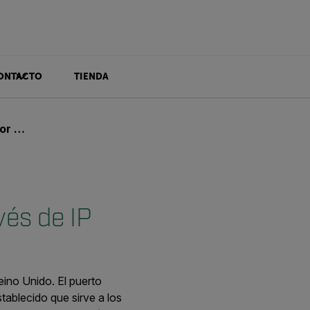
ONTACTO
TIENDA
 de IP
vés de IP
eino Unido.
El puerto
tablecido que sirve a los