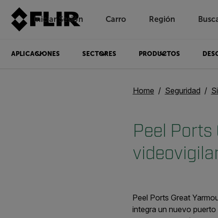
Iniciar Sesión
Carro
Región
Busc
Unread messages
Modelo
Eliminar
artículos
artículo
Añadir al carro
Añadido al carro
APLICACIONES
SECTORES
PRODUCTOS
DES
Home
Seguridad
S
Peel Ports
videovigila
Peel Ports Great Yarmou
integra un nuevo puerto 