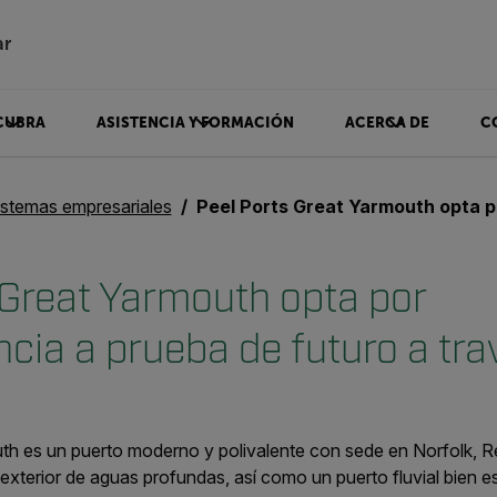
ar
CUBRA
ASISTENCIA Y FORMACIÓN
ACERCA DE
C
istemas empresariales
Peel Ports Great Yarmouth opta por videovigilancia a prueba de futuro a través
 Great Yarmouth opta por
ncia a prueba de futuro a tra
th es un puerto moderno y polivalente con sede en Norfolk, R
exterior de aguas profundas, así como un puerto fluvial bien es