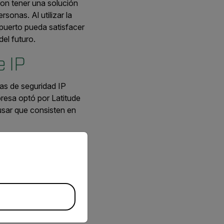
ron tener una solución
sonas. Al utilizar la
 puerto pueda satisfacer
el futuro.
e IP
mas de seguridad IP
esa optó por Latitude
usar que consisten en
priate version of our website.
e control central, y era
La solución de
uas, junto con
ar de manera eficiente