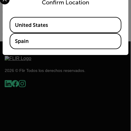
seguridad. Para los viajeros resulta obvio que un aeropuerto
Confirm Location
es un lugar donde se toman todas las medidas de
seguridad.
Available Locations
Los pasajeros que pasan por el aeropuerto de Munich no
United States
solo necesitan sentirse seguros, sino que deben estar a
salvo.
Spain
2026 © Flir Todos los derechos reservados.