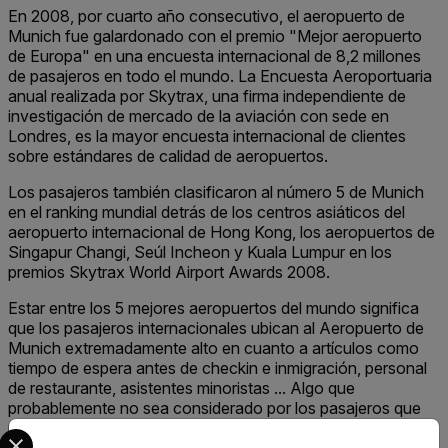
En 2008, por cuarto año consecutivo, el aeropuerto de
Munich fue galardonado con el premio "Mejor aeropuerto
de Europa" en una encuesta internacional de 8,2 millones
de pasajeros en todo el mundo. La Encuesta Aeroportuaria
anual realizada por Skytrax, una firma independiente de
investigación de mercado de la aviación con sede en
Londres, es la mayor encuesta internacional de clientes
sobre estándares de calidad de aeropuertos.
Los pasajeros también clasificaron al número 5 de Munich
en el ranking mundial detrás de los centros asiáticos del
aeropuerto internacional de Hong Kong, los aeropuertos de
Singapur Changi, Seúl Incheon y Kuala Lumpur en los
premios Skytrax World Airport Awards 2008.
Estar entre los 5 mejores aeropuertos del mundo significa
que los pasajeros internacionales ubican al Aeropuerto de
Munich extremadamente alto en cuanto a artículos como
tiempo de espera antes de checkin e inmigración, personal
de restaurante, asistentes minoristas ... Algo que
probablemente no sea considerado por los pasajeros que
pasan por el aeropuerto de Múnich. una encuesta, es
Select your preferred country and language from the options 