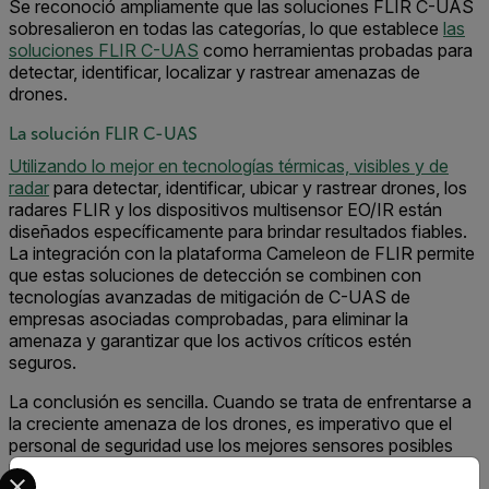
Se reconoció ampliamente que las soluciones FLIR C-UAS
sobresalieron en todas las categorías, lo que establece
las
soluciones FLIR C-UAS
como herramientas probadas para
detectar, identificar, localizar y rastrear amenazas de
drones.
La solución FLIR C-UAS
Utilizando lo mejor en tecnologías térmicas, visibles y de
radar
para detectar, identificar, ubicar y rastrear drones, los
radares FLIR y los dispositivos multisensor EO/IR están
diseñados específicamente para brindar resultados fiables.
La integración con la plataforma Cameleon de FLIR permite
que estas soluciones de detección se combinen con
tecnologías avanzadas de mitigación de C-UAS de
empresas asociadas comprobadas, para eliminar la
amenaza y garantizar que los activos críticos estén
seguros.
La conclusión es sencilla. Cuando se trata de enfrentarse a
la creciente amenaza de los drones, es imperativo que el
personal de seguridad use los mejores sensores posibles
para hacer el trabajo. Como resultado de las pruebas de
Select your preferred country and language from the options 