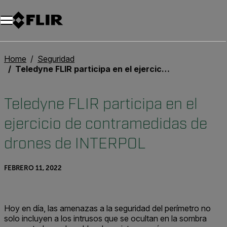
Unread messages
Modelo
Eliminar
artículos
artículo
Añadir al carro
Añadido al carro
Home
Seguridad
Teledyne FLIR participa en el ejercicio de contramedidas de drones de INTERPOL
Teledyne FLIR participa en el
ejercicio de contramedidas de
drones de INTERPOL
FEBRERO 11, 2022
Hoy en día, las amenazas a la seguridad del perímetro no
solo incluyen a los intrusos que se ocultan en la sombra