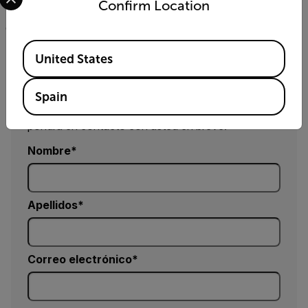
contramedidas de INTERPOL y la policía noruega en Oslo,
Confirm Location
Teledyne FLIR se ha distinguido como líder de la industria
en C-UAS en todo el mundo.
Available Locations
United States
Solicitar información
Spain
Rellene el formulario y un experto en productos se
pondrá en contacto con usted en breve.
Nombre
Apellidos
Correo electrónico