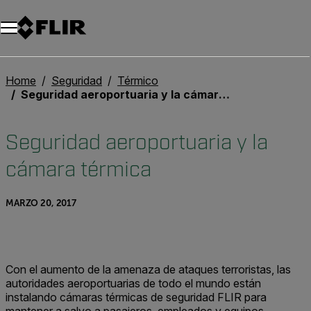
Unread messages
Modelo
Eliminar
artículos
artículo
Añadir al carro
Añadido al carro
Home
Seguridad
Térmico
Seguridad aeroportuaria y la cámara térmica
Seguridad aeroportuaria y la
cámara térmica
MARZO 20, 2017
Con el aumento de la amenaza de ataques terroristas, las
autoridades aeroportuarias de todo el mundo están
instalando cámaras térmicas de seguridad FLIR para