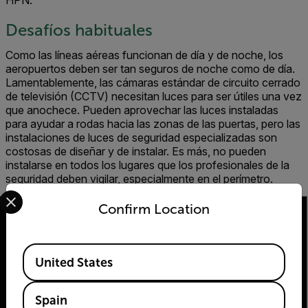
HPN.
Desafíos habituales
Como las líneas aéreas funcionan de día y de noche, los
aeropuertos deben ser tan seguros de noche como de día.
Lamentablemente, las cámaras estándar de circuito cerrado
de televisión (CCTV) necesitan luces para ser útiles una vez
que anochece. Pueden aprovechar las luces instaladas
para ayudar a rodas hacia las zonas de las puertas, pero las
instalaciones de luces de seguridad especializadas son
costosas de diseñar y de instalar. Es más, no pueden
instalarse en todos los lugares que los profesionales de la
seguridad deben vigilar, especialmente en el perímetro.
Select your preferred country and language from the options 
Confirm Location
Available Locations
United States
2026 © Flir Todos los derechos reservados.
Spain