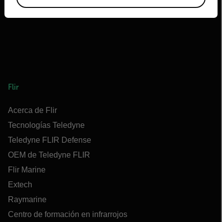
Flir
Acerca de Flir
Tecnologías Teledyne
Teledyne FLIR Defense
OEM de Teledyne FLIR
Flir Marine
Extech
Raymarine
Centro de formación en infrarrojos