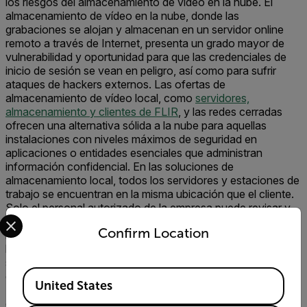
los riesgos del almacenamiento de vídeo en la nube. El
almacenamiento de vídeo en la nube, donde las
grabaciones se alojan y almacenan en un servidor online
remoto a través de Internet, presenta un grado mayor de
vulnerabilidad y oportunidad para que las credenciales de
inicio de sesión se vean en peligro, así como para sufrir
ataques de hackers externos. Las ofertas de
almacenamiento de vídeo local, como
servidores,
almacenamiento y clientes de FLIR
, y las redes cerradas
ofrecen una alternativa sólida a la nube para aquellas
instalaciones con niveles máximos de seguridad en
aplicaciones o entidades esenciales que administran
información confidencial. En las soluciones de
almacenamiento local, todos los servidores y estaciones de
trabajo se encuentran en la misma ubicación que el cliente.
Solo el personal autorizado de la empresa puede revisar y
Select your preferred country and language from the options 
administrar los vídeos ahí almacenados. Nadie fuera de la
Confirm Location
red puede acceder a los datos de vídeo. Además, cuando
los dispositivos periféricos están en una red cerrada
separada de la red corporativa de un cliente, las soluciones
Available Locations
de seguridad quedan protegidas del acceso externo, desde
United States
Internet y remoto. En última instancia, esto fortalece la
defensa de los sistemas de seguridad contra ataques