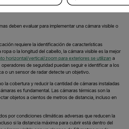
ema
s
deben evaluar
p
ara implementar
una
cámara
visible
o
licación requiere la identificación
de características
 ropa o la longitud del
cabello
,
la
cámara
visible
es la
mejor
o horizontal/vertical/zoom para exteriores se utilizan
a
operadores de seguridad puedan seguir e identificar a los
ca o un sensor de radar
detecte
un objetivo
.
o la cobertura
y
reducir
la cantidad de cámaras
instaladas
 cámaras
es fundamental
.
Las cámaras térmicas son la
ectar objetos a
cientos de
metros
de distancia
, incluso en
tados por condiciones climáticas adversas que
reducen
la
ncluso si la distancia máxima para cubrir está dentro del