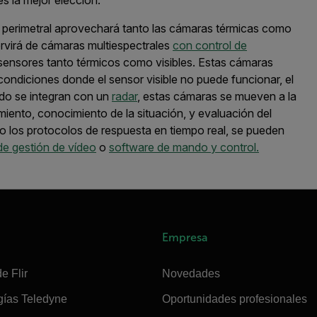
a perimetral aprovechará tanto las
cámaras térmicas como
ervirá de cámaras
m
ulti
e
spectrales
con control de
sensores
tanto
térmicos como visibles
.
Estas cámaras
condiciones donde el sensor visible
no puede funcionar
, el
o se integran con un
radar
, est
as cámaras
se mueven a la
miento
, conocimiento de la situación
,
y evaluación del
 los protocolos de respuesta en tiempo real,
se pue
den
de gestión de vídeo
o
software de mando y control.
Empresa
e Flir
Novedades
gías Teledyne
Oportunidades profesionales