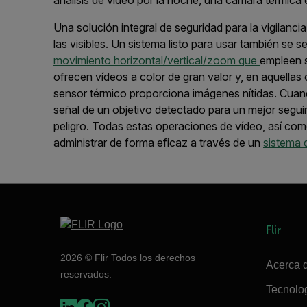
Una solución integral de seguridad para la vigilanci
las visibles. Un sistema listo para usar
también
se s
movimiento horizontal/vertical/zoom
que
empleen 
ofrece
n
vídeos a color de gran valor
y, en
aquellas 
sensor térmi
co
proporcion
a
imágenes nítidas
.
Cuand
señal de
un
objetivo detectado
para
un mejor segui
peligro.
Todas estas operaciones de vídeo,
así como
administrar de forma eficaz a través de un
sistema 
Flir
2026 © Flir Todos los derechos
Acerca d
reservados.
Tecnolo