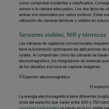
como
comprobar incidente
s
y
clasificarlos
.
C
onsegu
sensor o la cámara adecuados.
Los dos tipos de c
a
mbas son
esenciales por
varios
motivos
. Estas
son
utilización
de cámaras térmicas y visibles en
soluci
Sensores visibles, NIR y térmicos
Las
c
ámaras de vigilancia convencionales
requiere
tiene la iluminación
óptima
para las aplicaciones de 
rurales
.
Al comprender
cómo
las cámaras
se basan
electromagnético,
los integradores de sistemas
pued
de los
desafíos a la hora de capturar
imágenes.
El espectr
La energía electromagnética tiene diferentes longi
onda del espectro que varían entre 400 y 750 nanó
seguridad tradicionales
se basan en la luz visible p