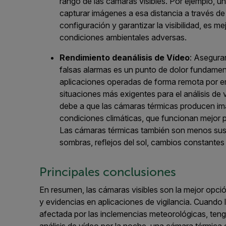
rango
de las
cámaras
visibles.
Por ejemplo, u
capturar
imágenes
a esa distancia
a través de
configuración y garantizar la visibilidad, es 
condiciones
ambientales
adversas.
Rendimiento de
a
nálisis de
V
ídeo
: Asegura
falsas alarmas es
un punto de dolor fundamenta
aplicaciones
operadas de forma remota por em
situaciones más exigentes para el análisis de 
debe a que las cámaras térmicas producen im
condiciones climáticas
, que
funcionan mejor pa
Las cámaras térmicas también son menos susc
sombras,
reflejos del sol, cambios constantes 
Principales conclusiones
En resumen,
las c
ámaras
visibles
son
la mejor
opció
y evidencias en aplicaciones de vigilancia.
Cuando
afectada
por
las inclemencias
m
eteorológicas,
ten
análisis de vídeo
por la noche
,
una
cámara térmica