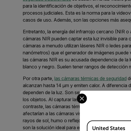
para la identificación de objetivos, el reconocimien
procesos judiciales. Esta es la norma para la videov
casos de uso. Además, son las opciones más asequ
Entretanto,
la energía
del infrarrojo cercano
(
N
IR
o 
cámaras NIR
pueden captar esta luz invisible para 
cámaras
a menudo utilizan láseres
N
IR
o
ledes
par
nanóm
etro
s)
que el generador de imágenes
puede
las cámaras
N
IR
es
su
acusada
dependencia
de la 
blanco y negro
. Suelen tener
rangos de detección 
Por otra parte
,
las
cámaras térmicas
de seguridad
d
alcanzan
hasta 14 µm
y
emiten calor.
A diferencia 
dependen de la luz. Son
sensores pasivos que solo 
Select your preferred co
los objetos
.
Al capturar las diferencias en las señale
contrast
e
, las cámaras térmicas producen vídeo en 
afectarían a las cámaras visibles, como
iluminación 
rayos de sol, humo
o reflejos
, no afectan
a las cám
Available Locations
son la solución
ideal par
a
entornos que necesitan d
United States