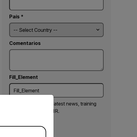
País *
Comentarios
Fill_Element
priate version of our website.
Yes, email me the latest news, training
and deals from FLIR.
ENVIAR