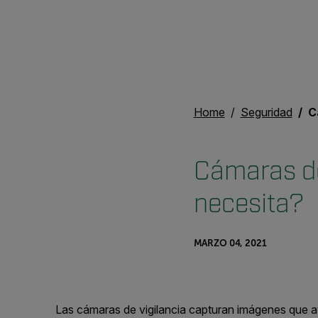
Home
Seguridad
Cá
Cámaras de
necesita?
MARZO 04, 2021
L
as cámaras
de vigilancia
capturan
imágenes
que
a