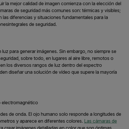
ir la
mejor
calidad de imagen
comienza
con la elección del
ámaras de seguridad más comunes son: térmicas y visibles
;
 las
diferencias
y situaciones fundamentales
para la
ones
in
te
gra
les de
s
eguridad
.
n luz para generar imágene
s
. Sin embargo, no siempre se
seguridad,
sobre todo,
en
lugares al aire libre
,
remotos
o
 en los
diversos
rango
s
de luz
dentro del
espectro
en diseñar una solución de vídeo que super
e
la mayoría
o electromagnético
tudes de onda. El ojo humano solo responde a longitudes de
metros y aparece en diferentes colores.
Las cámaras de
ara crear imágenes detalladas en color que son óptimas