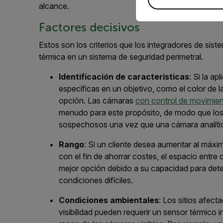
alcance.
Factores decisivos
Estos
son los criterios que los integradores de sist
térmica
en un sistema de seguridad perimetral.
Identificación de
características
: Si la ap
específicas en un objetivo, como el color de la
opción.
Las cámaras
con control
de movimient
menudo
para
este propósito,
de modo que los 
sospechosos
una vez que una cámara analíti
Rango
: Si
un
cliente
desea
aumentar al máxim
con el fin de ahorrar costes,
el espacio entre
mejor opción debido a su
capacidad par
a det
condiciones difíciles
.
Condiciones
a
mbientales
: Los sitios afec
visibilidad pueden requerir un sensor térmico i