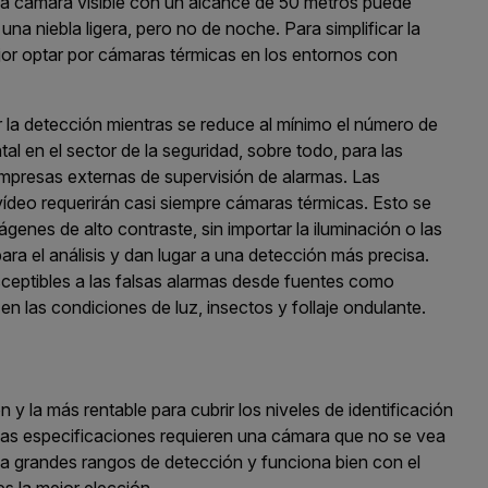
na
cámara visible
con un alcance de 50
metros
puede
 una niebla ligera
, pero
no
de noche. Para simplificar
la
mejor optar por cámaras térmicas en los entornos con
r la detección mientras se reduce al mínimo el número de
l en el sector de la seguridad,
s
obre todo, para las
presas externas de supervisión de alarmas
.
Las
vídeo requerirán
casi
siempre
cámaras térmicas
. Esto se
ágenes de alto contraste
, sin importar
la iluminación o las
ra el análisis y dan lugar a una detección más precisa.
eptibles a las falsas alarmas desde fuentes como
en las condiciones de luz, insectos y follaje ondulante.
n y la más rentable
para cubrir los
niveles
de identificación
las especificaciones
requieren
una cámara que
no se
vea
ga
grandes rangos
de detección y funciona bien con el
es la mejor
elección.