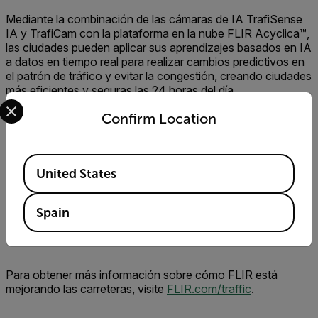
Mediante la combinación de las cámaras de IA TrafiSense
IA y TrafiCam con la plataforma en la nube FLIR Acyclica™,
las ciudades pueden aplicar sus aprendizajes basados en IA
a datos en tiempo real para realizar cambios predictivos en
el patrón de tráfico y evitar la congestión, creando ciudades
más eficientes y seguras las 24 horas del día.
Select your preferred country and language from the options 
Al poder adaptarse a futuros cambios en
la infraestructura,
Confirm Location
las
cámaras se
pueden equipar con antenas móviles 5G
para
integrarse
con conectividad de
vehículo a todo (V2X)
que permitirá una mejor comunicación entre los vehículos y
Available Locations
sus
alrededores
para mejorar aún más la seguridad vial.
United States
Spain
Los sensores de tráfico habilitados para IA detectan y
clasifican de forma fiable vehículos, bicicletas y peatones.
Para obtener más información sobre cómo FLIR está
mejorando las carreteras, visite
FLIR.com/traffic
.