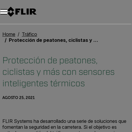
Unread messages
Modelo
Eliminar
artículos
artículo
Añadir al carro
Añadido al carro
Home
Tráfico
Protección de peatones, ciclistas y más con sensores inteligentes térmicos
Protección de peatones,
ciclistas y más con sensores
inteligentes térmicos
AGOSTO 25, 2021
FLIR Systems
ha desarrollado una serie de soluciones que
fomentan la seguridad en la carretera.
Si el objetivo es