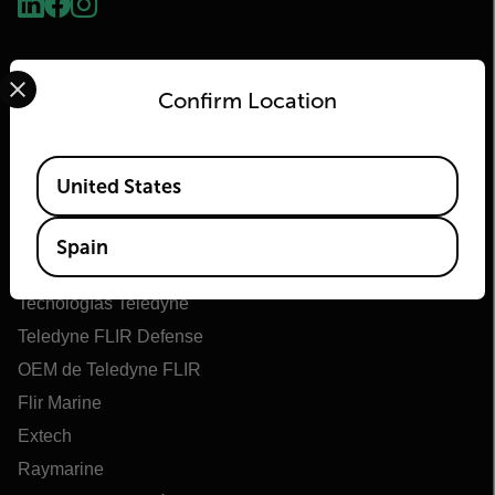
Select your preferred country and language from the options 
Confirm Location
Available Locations
United States
Flir
Spain
Acerca de Flir
Tecnologías Teledyne
Teledyne FLIR Defense
OEM de Teledyne FLIR
Flir Marine
Extech
Raymarine