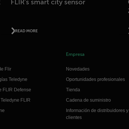
R
FLIR's smart city sensor
READ MORE
Empresa
e Flir
Novedades
gías Teledyne
Oportunidades profesionales
e FLIR Defense
Tienda
Teledyne FLIR
Cadena de suministro
ine
Información de distribuidores y
clientes