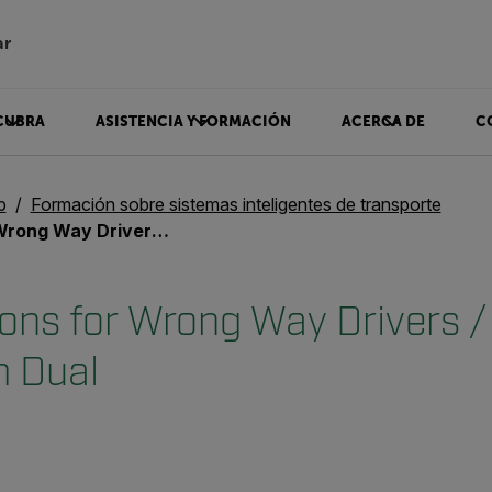
ar
CUBRA
ASISTENCIA Y FORMACIÓN
ACERCA DE
C
b
Formación sobre sistemas inteligentes de transporte
y Drivers / ThermiCam Dual
ions for Wrong Way Drivers /
 Dual