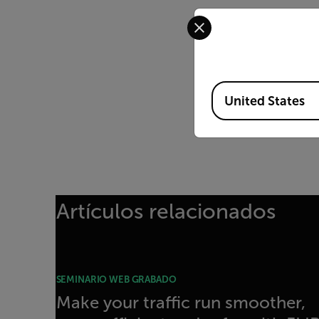
Select your preferred co
Available Locations
United States
Artículos relacionados
SEMINARIO WEB GRABADO
Make your traffic run smoother,