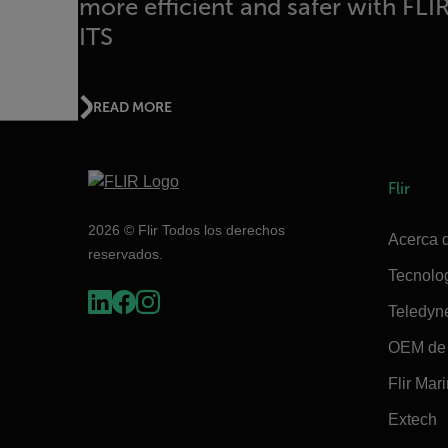
more efficient and safer with FLI
ITS
READ MORE
Flir
2026 © Flir Todos los derechos
Acerca d
reservados.
Tecnolo
Teledyn
OEM de 
Flir Mar
Extech