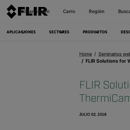
Iniciar Sesión
Carro
Región
Busc
Unread messages
Modelo
Eliminar
artículos
artículo
Añadir al carro
Añadido al carro
APLICACIONES
SECTORES
PRODUCTOS
DES
Home
Seminarios we
FLIR Solutions for Wrong Wa
FLIR Solut
ThermiCam
JULIO 02, 2018