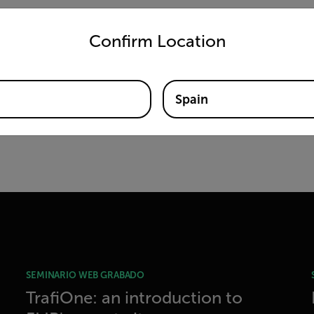
untry and language from the options below to access the appro
Confirm Location
Spain
SEMINARIO WEB GRABADO
TrafiOne: an introduction to