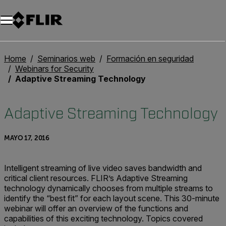
Unread messages
Modelo
Eliminar
artículos
artículo
Añadir al carro
Añadido al carro
Home
Seminarios web
Formación en seguridad
Webinars for Security
Adaptive Streaming Technology
Adaptive Streaming Technology
MAYO 17, 2016
Intelligent streaming of live video saves bandwidth and
critical client resources. FLIR’s Adaptive Streaming
technology dynamically chooses from multiple streams to
identify the “best fit” for each layout scene. This 30-minute
webinar will offer an overview of the functions and
capabilities of this exciting technology. Topics covered