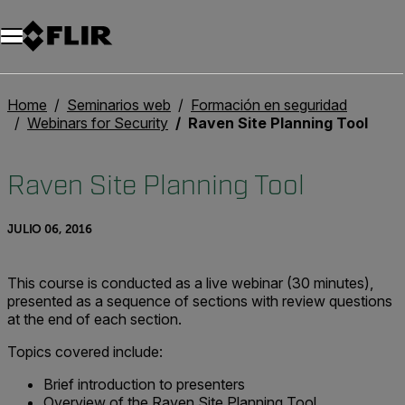
Unread messages
Modelo
Eliminar
artículos
artículo
Añadir al carro
Añadido al carro
Home
Seminarios web
Formación en seguridad
Webinars for Security
Raven Site Planning Tool
Raven Site Planning Tool
JULIO 06, 2016
This course is conducted as a live webinar (30 minutes),
presented as a sequence of sections with review questions
at the end of each section.
Topics covered include:
Brief introduction to presenters
Overview of the Raven Site Planning Tool